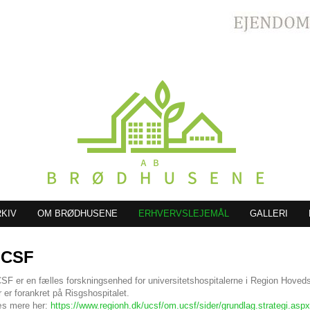
RKIV
OM BRØDHUSENE
ERHVERVSLEJEMÅL
GALLERI
UCSF
SF er en fælles forskningsenhed for universitetshospitalerne i Region Hoved
r er forankret på Risgshospitalet.
s mere her:
https://www.regionh.dk/ucsf/om.ucsf/sider/grundlag.strategi.aspx