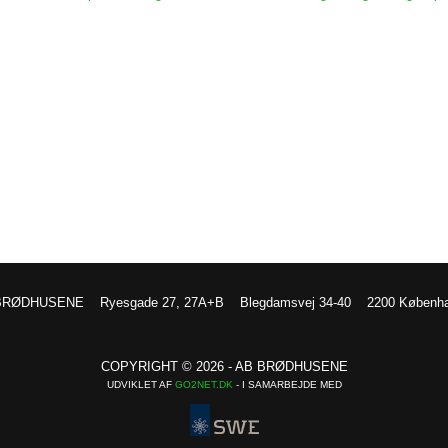
BRØDHUSENE
Ryesgade 27, 27A+B
Blegdamsvej 34-40
2200 Københ
COPYRIGHT © 2026 - AB BRØDHUSENE
UDVIKLET AF
GO2NET.DK
- I SAMARBEJDE MED