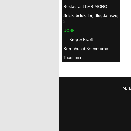
Restaurant BAR MORO
Selskabslokaler, Blegdamsvej
3...
UCSF
Krop & Kræft
Børnehuset Krummerne
Touchpoint
AB 