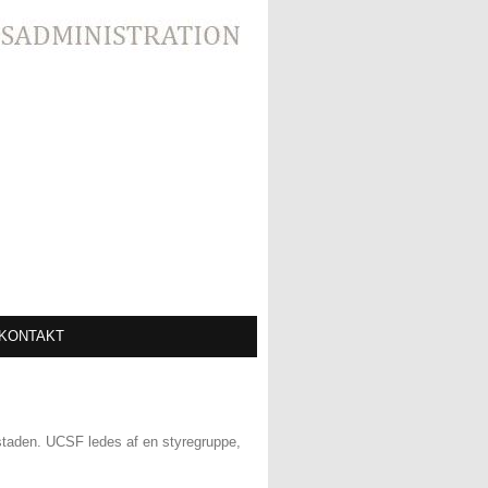
KONTAKT
staden. UCSF ledes af en styregruppe,